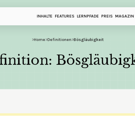
INHALTE
FEATURES
LERNPFADE
PREIS
MAGAZIN
>
Home
>
Definitionen
>
Bösgläubigkeit
inition: Bösgläubig