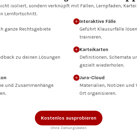
nicht isoliert, sondern verknüpft mit Fällen, Lernpfaden, Karte
 Lernfortschritt.
Interaktive Fälle
ch ganze Rechtsgebiete
Geführt Klausurfälle löse
trainieren.
Karteikarten
eedback zu deinen Lösungen
Definitionen, Schemata u
gezielt wiederholen.
kon
Jura-Cloud
leme und Zusammenhänge
Materialien, Notizen und
en.
Ort organisieren.
Kostenlos ausprobieren
Ohne Zahlungsdaten