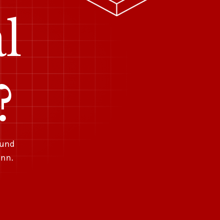
l
?
 und
ann.