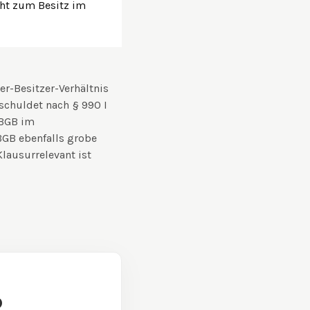
cht zum Besitz im
r-Besitzer-Verhältnis
schuldet nach § 990 I
 BGB im
GB ebenfalls grobe
lausurrelevant ist
p