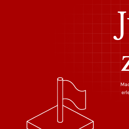
Mac
erl