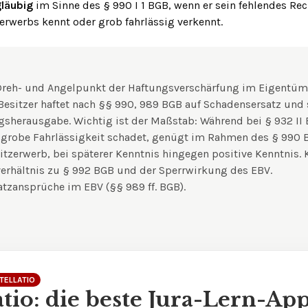
läubig
im Sinne des § 990 I 1 BGB, wenn er sein fehlendes Re
erwerbs kennt oder grob fahrlässig verkennt.
 Dreh- und Angelpunkt der Haftungsverschärfung im Eigentüme
Besitzer haftet nach §§ 990, 989 BGB auf Schadensersatz und 
gsherausgabe. Wichtig ist der Maßstab: Während bei § 932 II
grobe Fahrlässigkeit schadet, genügt im Rahmen des § 990 B
itzerwerb, bei späterer Kenntnis hingegen positive Kenntnis. K
rhältnis zu § 992 BGB und der Sperrwirkung des EBV.
tzansprüche im EBV (§§ 989 ff. BGB)
.
TELLATIO
atio: die beste Jura-Lern-Ap