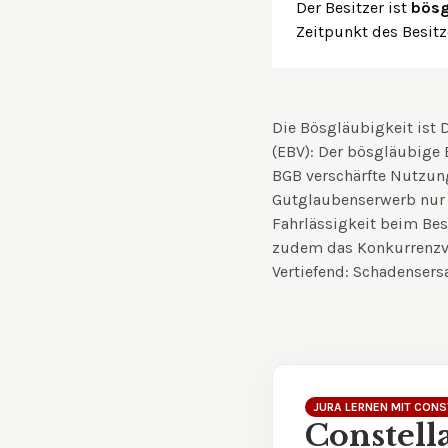
Der Besitzer ist
bösg
Zeitpunkt des Besitz
Die Bösgläubigkeit ist
(EBV): Der bösgläubige 
BGB verschärfte Nutzun
Gutglaubenserwerb nur 
Fahrlässigkeit beim Bes
zudem das Konkurrenzve
Vertiefend:
Schadensersa
JURA LERNEN MIT CONS
Constell