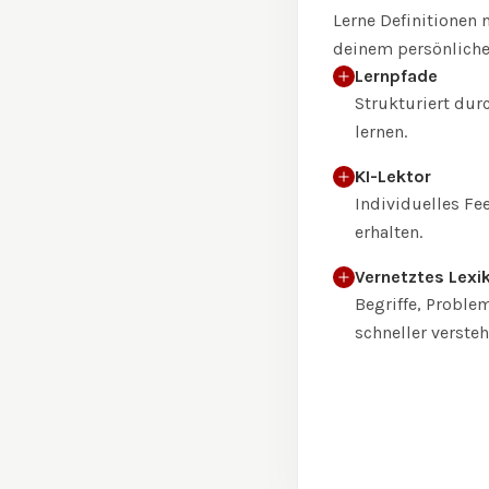
Lerne Definitionen 
deinem persönlichen
Lernpfade
Strukturiert dur
lernen.
KI-Lektor
Individuelles F
erhalten.
Vernetztes Lexi
Begriffe, Prob
schneller versteh