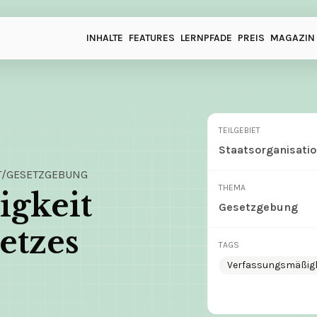
INHALTE
FEATURES
LERNPFADE
PREIS
MAGAZIN
TEILGEBIET
Staatsorganisati
T
/
GESETZGEBUNG
THEMA
gkeit 
Gesetzgebung
etzes
TAGS
Verfassungsmäßigk