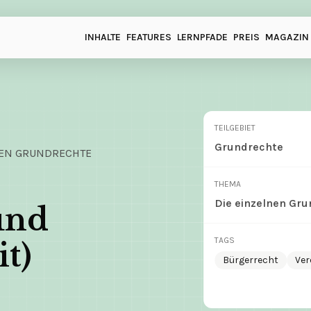
INHALTE
FEATURES
LERNPFADE
PREIS
MAGAZIN
TEILGEBIET
Grundrechte
NEN GRUNDRECHTE
THEMA
Die einzelnen Gr
nd 
TAGS
it)
Bürgerrecht
Ver