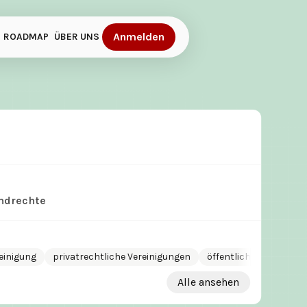
Anmelden
ROADMAP
ÜBER UNS
undrechte
einigung
privatrechtliche Vereinigungen
öffentlich-rechtliche 
Alle ansehen