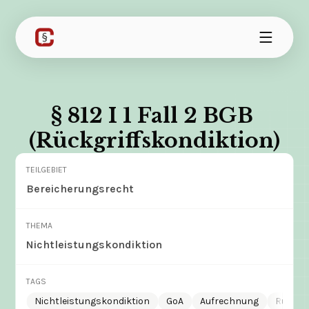
§ 812 I 1 Fall 2 BGB 
(Rückgriffskondiktion)
TEILGEBIET
Bereicherungsrecht
THEMA
Nichtleistungskondiktion
TAGS
Nichtleistungskondiktion
GoA
Aufrechnung
Rückgri