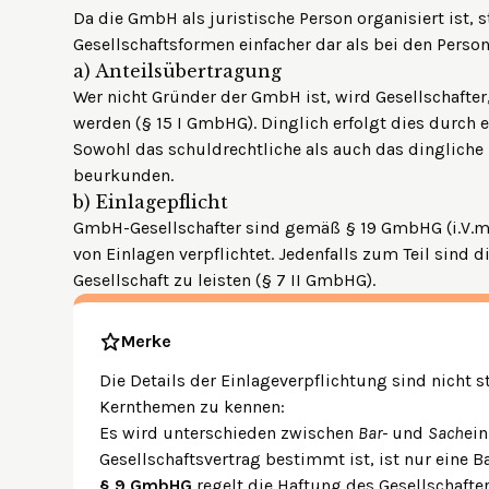
Da die GmbH als juristische Person organisiert ist, ste
Gesellschaftsformen einfacher dar als bei den Perso
a)
Anteilsübertragung
Wer nicht Gründer der GmbH ist, wird Gesellschafte
werden (§ 15 I GmbHG). Dinglich erfolgt dies durch 
Sowohl das schuldrechtliche als auch das dingliche
beurkunden
.
b)
Einlagepflicht
GmbH-Gesellschafter sind gemäß § 19 GmbHG (i.V.m.
von Einlagen verpflichtet. Jedenfalls zum Teil sind 
Gesellschaft zu leisten (§ 7 II GmbHG).
Merke
Die Details der Einlageverpflichtung sind nicht st
Kernthemen zu kennen:
Es wird unterschieden zwischen
Bar-
und
Sach
ein
Gesellschaftsvertrag bestimmt ist, ist nur eine B
§ 9 GmbHG
regelt die Haftung des Gesellschafte