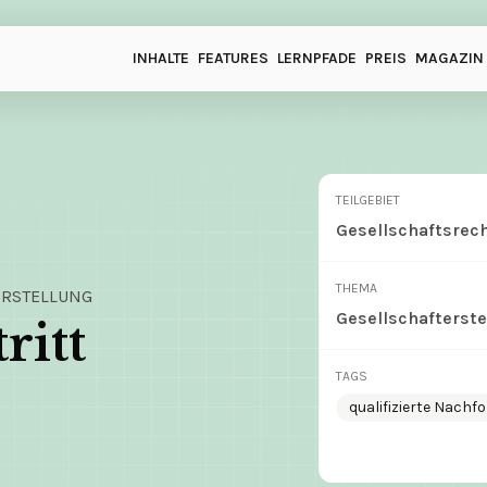
INHALTE
FEATURES
LERNPFADE
PREIS
MAGAZIN
TEILGEBIET
Gesellschaftsrec
THEMA
ERSTELLUNG
Gesellschafterste
ritt
TAGS
qualifizierte Nachf