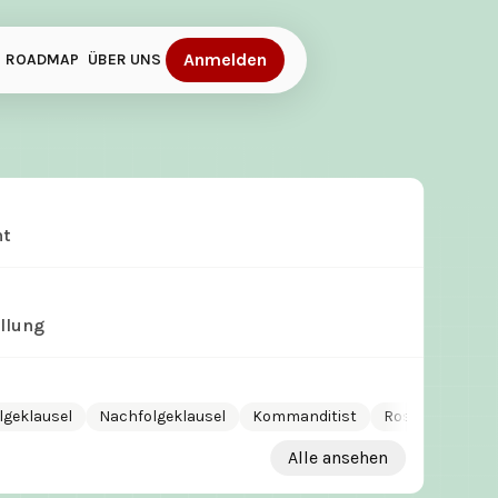
Anmelden
ROADMAP
ÜBER UNS
ht
llung
olgeklausel
Nachfolgeklausel
Kommanditist
Rosinentheorie
Alle ansehen