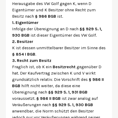
Herausgabe des VW Golf gegen K, wenn D
Eigentümer und K Besitzer ohne Recht zum
Besitz nach
§ 986 BGB
ist.
1. Eigentümer
Infolge der Übereignung an D nach
§§ 929 S. 1,
930 BGB
ist dieser Eigentümer des VW Golf.
2. Besitzer
K ist dessen unmittelbarer Besitzer im Sinne des
§ 854 I BGB
.
3. Recht zum Besitz
Fraglich ist, ob K ein
Besitzrecht
gegenüber D
hat. Der Kaufvertrag zwischen K und V wirkt
grundsätzlich relativ. Die Vorschrift des
§ 986 II
BGB
hilft nicht weiter, da diese eine
Übereignung nach
§§ 929 S. 1, 931 BGB
voraussetzt.
§ 986 II BGB
ist zwar analog auf
Veräußerungen nach
§§ 929 S. 1, 930 BGB
anwendbar, die Norm schützt den Besitzer
jedoch nur vor Veräußerungen während seines