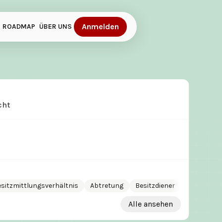
Anmelden
ROADMAP
ÜBER UNS
cht
sitzmittlungsverhältnis
Abtretung
Besitzdiener
Fremdbesi
Alle ansehen