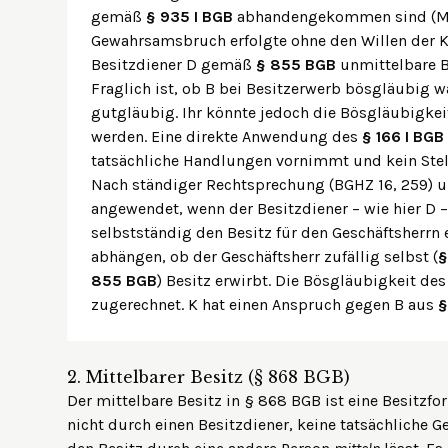
gemäß
§ 935 I BGB
abhandengekommen sind (M w
Gewahrsamsbruch erfolgte ohne den Willen der K)
Besitzdiener D gemäß
§ 855 BGB
unmittelbare Be
Fraglich ist, ob B bei Besitzerwerb bösgläubig wa
gutgläubig. Ihr könnte jedoch die Bösgläubigkei
werden. Eine direkte Anwendung des
§ 166 I BGB
tatsächliche Handlungen vornimmt und kein Stellv
Nach ständiger Rechtsprechung (BGHZ 16, 259) u
angewendet, wenn der Besitzdiener – wie hier D
selbstständig den Besitz für den Geschäftsherrn 
abhängen, ob der Geschäftsherr zufällig selbst (
§
855 BGB
) Besitz erwirbt. Die Bösgläubigkeit de
zugerechnet. K hat einen Anspruch gegen B aus
§
2.
Mittelbarer Besitz (§ 868 BGB)
Der mittelbare Besitz in § 868 BGB ist eine Besitzfo
nicht durch einen Besitzdiener, keine tatsächliche 