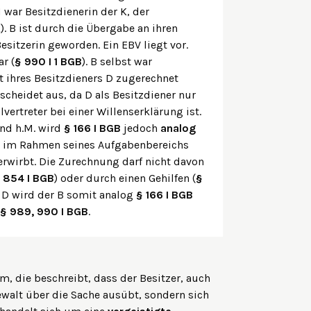
ar Besitzdienerin der K, der
. B ist durch die Übergabe an ihren
sitzerin geworden. Ein EBV liegt vor.
r (
§ 990 I 1 BGB
). B selbst war
t ihres Besitzdieners D zugerechnet
scheidet aus, da D als Besitzdiener nur
ertreter bei einer Willenserklärung ist.
nd h.M. wird
§ 166 I BGB
jedoch
analog
 – im Rahmen seines Aufgabenbereichs
erwirbt. Die Zurechnung darf nicht davon
 854 I BGB
) oder durch einen Gehilfen (
§
s D wird der B somit analog
§ 166 I BGB
§ 989, 990 I BGB
.
rm, die beschreibt, dass der Besitzer, auch
Gewalt über die Sache ausübt, sondern sich