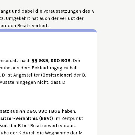
rlangt und dabei die Voraussetzungen des §
itz. Umgekehrt hat auch der Verlust der
rr den Besitz verliert.
densersatz nach
§§ 989, 990 BGB
. Die
Schuhe aus dem Bekleidungsgeschäft
 ist Angestellter (
Besitzdiener
) der B.
wusste hingegen nicht, dass D
rsatz aus
§§ 989, 990 I BGB
haben.
itzer-Verhältnis (EBV)
) im Zeitpunkt
keit
der B bei Besitzerwerb voraus.
Schuhe der K durch die Wegnahme der M