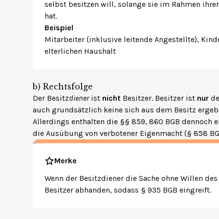
selbst besitzen will, solange sie im Rahmen ihr
hat.
Beispiel
Mitarbeiter (inklusive leitende Angestellte), Kind
elterlichen Haushalt
b)
Rechtsfolge
Der Besitz
diener
ist
nicht
Besitzer. Besitzer ist
nur
de
auch grundsätzlich keine sich aus dem Besitz erge
Allerdings enthalten die
§§ 859, 860 BGB
dennoch ei
die Ausübung von
verbotener Eigenmacht (§ 858 B
Merke
Wenn der Besitzdiener die Sache ohne Willen de
Besitzer abhanden, sodass § 935 BGB eingreift.