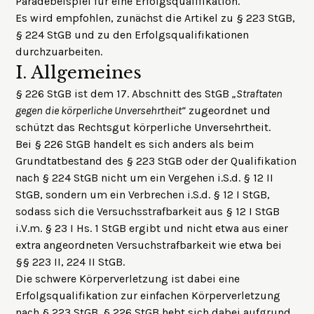
Paradebeispiel für eine Erfolgsqualifikation.
Es wird empfohlen, zunächst die Artikel zu
§ 223 StGB
,
§ 224 StGB
und zu den
Erfolgsqualifikationen
durchzuarbeiten.
I.
Allgemeines
§ 226 StGB ist dem 17. Abschnitt des StGB
„Straftaten
gegen die körperliche Unversehrtheit“
zugeordnet und
schützt das Rechtsgut körperliche Unversehrtheit.
Bei § 226 StGB handelt es sich anders als beim
Grundtatbestand des § 223 StGB oder der Qualifikation
nach § 224 StGB nicht um ein Vergehen i.S.d. § 12 II
StGB, sondern um ein Verbrechen i.S.d. § 12 I StGB,
sodass sich die Versuchsstrafbarkeit aus § 12 I StGB
i.V.m. § 23 I Hs. 1 StGB ergibt und nicht etwa aus einer
extra angeordneten Versuchstrafbarkeit wie etwa bei
§§ 223 II, 224 II StGB.
Die schwere Körperverletzung ist dabei eine
Erfolgsqualifikation zur einfachen Körperverletzung
nach § 223 StGB. § 226 StGB hebt sich dabei aufgrund