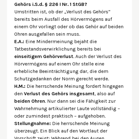
Gehörs i.S.d. § 226 I Nr. 1 StGB?
Umstritten ist, ob der „Verlust des Gehörs“
bereits beim Ausfall des Hörvermögens auf
einem Ohr vorliegt oder ob das Gehör auf beiden
Ohren ausgefallen sein muss.
E.A.:
Eine Mindermeinung bejaht die
Tatbestandsverwirklichung bereits bei
einseitigem Gehörverlust
. Auch der Verlust des
Hörvermögens auf einem Ohr stelle eine
erhebliche Beeinträchtigung dar, die dem
Schutzgedanken der Norm gerecht werde.
H.M.:
Die herrschende Meinung fordert hingegen
den
Verlust des Gehörs insgesamt
, also auf
beiden Ohren
. Nur dann sei die Fähigkeit zur
Wahrnehmung artikulierter Laute vollständig –
oder zumindest praktisch – aufgehoben.
Stellungnahme:
Die herrschende Meinung
überzeugt. Ein Blick auf den Wortlaut der
Vorschrift zeigt: Während bei den Augen