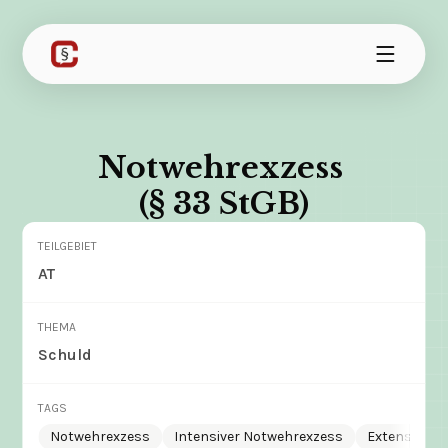
Notwehrexzess 
(§ 33 StGB)
TEILGEBIET
AT
THEMA
Schuld
TAGS
Notwehrexzess
Intensiver Notwehrexzess
Extensiver 